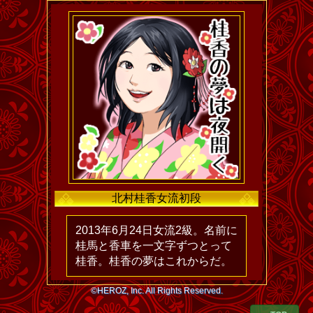
北村桂香女流初段
2013年6月24日女流2級。名前に
桂馬と香車を一文字ずつとって
桂香。桂香の夢はこれからだ。
©HEROZ, Inc. All Rights Reserved.