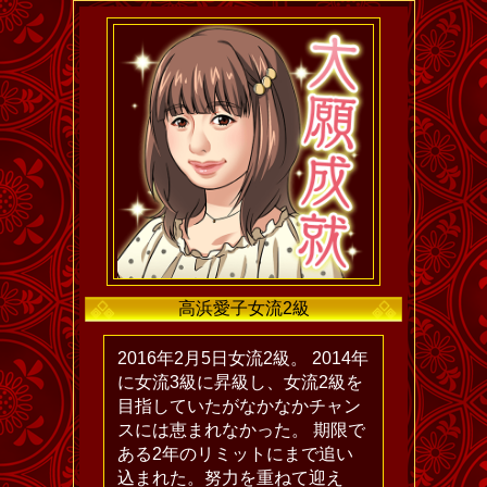
高浜愛子女流2級
2016年2月5日女流2級。 2014年
に女流3級に昇級し、女流2級を
目指していたがなかなかチャン
スには恵まれなかった。 期限で
ある2年のリミットにまで追い
込まれた。努力を重ねて迎え