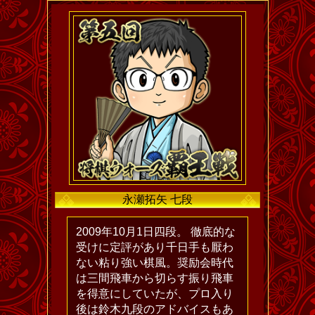
永瀬拓矢 七段
2009年10月1日四段。 徹底的な
受けに定評があり千日手も厭わ
ない粘り強い棋風。奨励会時代
は三間飛車から切らす振り飛車
を得意にしていたが、プロ入り
後は鈴木九段のアドバイスもあ