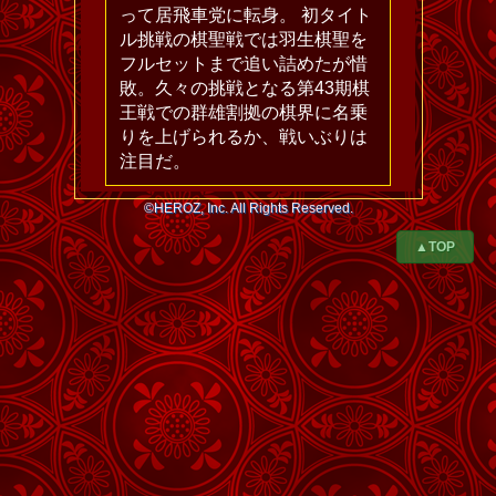
って居飛車党に転身。 初タイト
ル挑戦の棋聖戦では羽生棋聖を
フルセットまで追い詰めたが惜
敗。久々の挑戦となる第43期棋
王戦での群雄割拠の棋界に名乗
りを上げられるか、戦いぶりは
注目だ。
©HEROZ, Inc. All Rights Reserved.
▲TOP