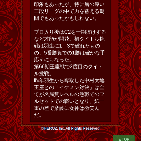
印象もあったが、特に層の厚い
三段リーグの中で力を蓄える期
間でもあったかもしれない。
プロ入り後はC2を一期抜けする
など才能が開花。初タイトル挑
戦は羽生に1－3で破れたもの
の、5番勝負での1勝は確かな手
応えにもなった。
第66期王座戦で2度目のタイト
ル挑戦。
昨年羽生から奪取した中村太地
王座との「イケメン対決」は全
てが名局賞レベルの熱戦でのフ
ルセットでの戦いとなり、紙一
重の差で斎藤に女神は微笑ん
だ。
©HEROZ, Inc. All Rights Reserved.
▲TOP