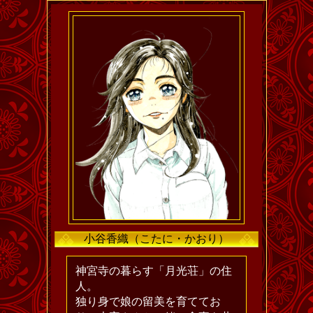
小谷香織（こたに・かおり）
神宮寺の暮らす「月光荘」の住
人。
独り身で娘の留美を育ててお