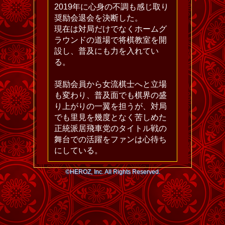
2019年に心身の不調も感じ取り
奨励会退会を決断した。
現在は対局だけでなくホームグ
ラウンドの道場で将棋教室を開
設し、普及にも力を入れてい
る。
奨励会員から女流棋士へと立場
も変わり、普及面でも棋界の盛
り上がりの一翼を担うが、対局
でも里見を幾度となく苦しめた
正統派居飛車党のタイトル戦の
舞台での活躍をファンは心待ち
にしている。
©HEROZ, Inc. All Rights Reserved.