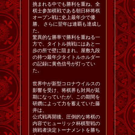
挑まれる中でも勝利を重ね、全
棋士参加棋戦である朝日杯将棋
オープン戦に史上最年少で優
勝、 さらに翌年は連覇も達成し
た。
驚異的な勝率で勝利を重ねる一
方で、タイトル挑戦にはあと一
歩の所で壁に阻まれ、屋敷九段
の持つ最年少タイトルホルダー
の記録に黄色信号が灯ってい
た。
世界中が新型コロナウイルスの
影響を受け、将棋界も対局が延
期になっていたが、この期間を
研鑽によって力を蓄えていた藤
井は、
公式戦再開後、圧倒的な将棋の
内容でヒューリック杯棋聖戦の
挑戦者決定トーナメントを勝ち