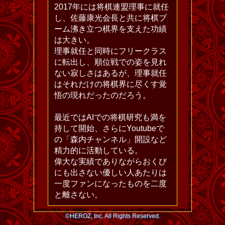
2017年には将棋連盟理事に就任
し、佐藤康光会長と共に将棋ブ
ーム沸き立つ棋界を支えた功績
は大きい。
理事就任と同時にフリークラス
に転出し、順位戦での姿を見れ
ない寂しさはあるが、理事就任
はそれだけの将棋界に尽くす覚
悟の現れだったのだろう。
最近ではAIでの将棋研究も満を
持して開始、さらにYoutubeで
の「森内チャンネル」開設など
精力的に活動している。
偉大な実績でありながらおくび
にも出さない優しい人あたりは
一度ファンになったものを二度
と離さない。
©HEROZ, Inc. All Rights Reserved.