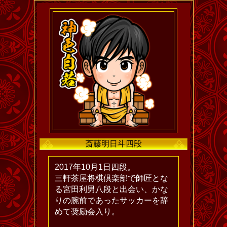
斎藤明日斗四段
2017年10月1日四段。
三軒茶屋将棋倶楽部で師匠とな
る宮田利男八段と出会い、かな
りの腕前であったサッカーを辞
めて奨励会入り。