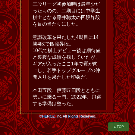
三段リーグ初参加時は最年少だ
ったものの、二期目には中学生
棋士となる藤井聡太の四段昇段
を目の当たりにした。
意識改革を果たした4期目に14
勝4敗で四段昇段。
10代で棋士デビュー後は期待値
と裏腹な成績を残していたが、
ギアが入ったここ1年で質が向
上し、若手トップグループの仲
間入りを果たした印象だ。
本田五段、伊藤匠四段とともに
勢いに乗る一門。2022年、飛躍
する準備は整った。
©HEROZ, Inc. All Rights Reserved.
▲TOP