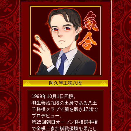
阿久津主税八段
1999年10月1日四段。
羽生善治九段の出身である八王
子将棋クラブで腕を磨き17歳で
プロデビュー。
第25回朝日オープン将棋選手権
で全棋士参加棋戦優勝を果たし