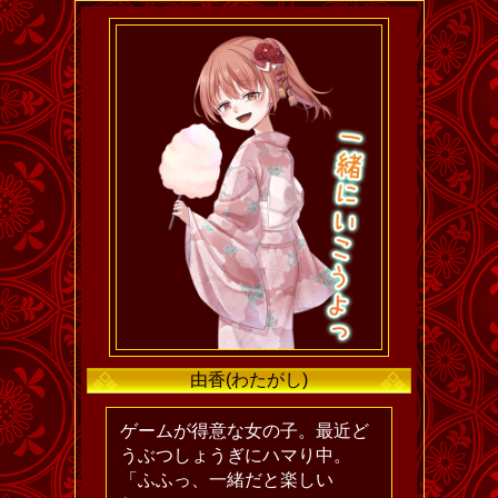
由香(わたがし)
ゲームが得意な女の子。最近ど
うぶつしょうぎにハマり中。
「ふふっ、一緒だと楽しい