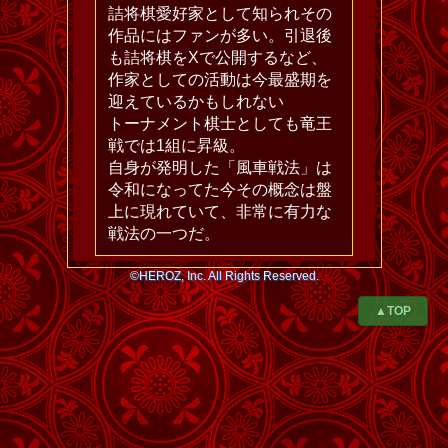
詰将棋愛好家として知られその
作品にはファンが多い。引退後
も詰将棋をXで公開するなど、
作家としての活動は今最盛期を
迎えているかもしれない
トーナメント棋士としても竜王
戦では1組に昇級。
自身が発明した「風車戦法」は
令和になってた今その概念は盤
上に現れていて、非常に有力な
戦法の一つだ。
©HEROZ, Inc. All Rights Reserved.
▲TOP