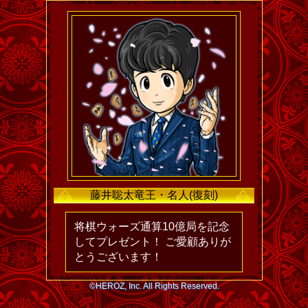
藤井聡太竜王・名人(復刻)
将棋ウォーズ通算10億局を記念
してプレゼント！ ご愛顧ありが
とうございます！
©HEROZ, Inc. All Rights Reserved.