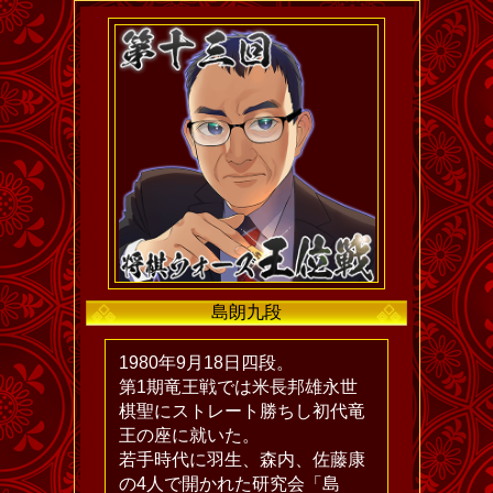
島朗九段
1980年9月18日四段。
第1期竜王戦では米長邦雄永世
棋聖にストレート勝ちし初代竜
王の座に就いた。
若手時代に羽生、森内、佐藤康
の4人で開かれた研究会「島