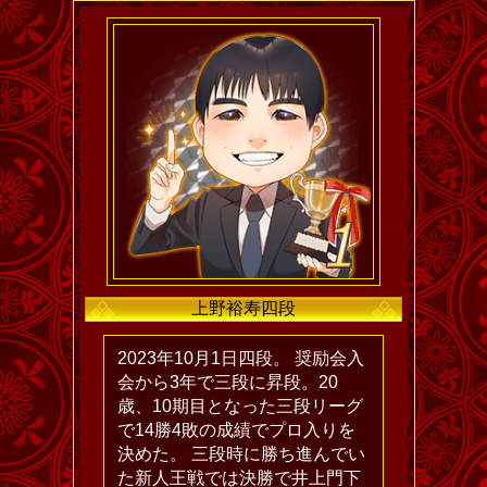
上野裕寿四段
2023年10月1日四段。 奨励会入
会から3年で三段に昇段。20
歳、10期目となった三段リーグ
で14勝4敗の成績でプロ入りを
決めた。 三段時に勝ち進んでい
た新人王戦では決勝で井上門下