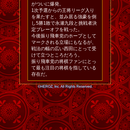
がついに爆発。
1次予選からの王将リーグ入り
を果たすと、並み居る強豪を倒
し5勝1敗で永瀬九段と挑戦者決
定プレーオフを戦った。
今後振り飛車党のホープとして
マークされる立場にもなるが、
戦法の幅の広い西田にとって受
けて立つところだろう。
振り飛車党の将棋ファンにとっ
て最も注目の将棋を指している
存在だ。
©HEROZ, Inc. All Rights Reserved.