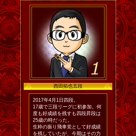
西田拓也五段
2017年4月1日四段。
17歳で三段リーグに初参加。何
度も好成績を残すも四段昇段は
25歳の時だった。
生粋の振り飛車党として好成績
を残していたが、今期はその力