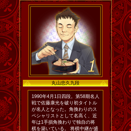
丸山忠久九段
1990年4月1日四段。第58期名人
戦で佐藤康光を破り初タイトル
が名人となった。角換わりのス
ペシャリストとして名高く、近
年は1手損角換わりで独自の将
棋を築いている。 将棋中継が盛