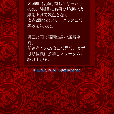
翌5期目は負け越しとなったも
のの、6期目にも再び13勝の成
績を上げて次点となり、
次点2回でのフリークラス四段
昇段を決めた。
師匠と同じ福岡出身の居飛車
党。
前途洋々の19歳四段昇段、まず
は順位戦に参加しスターダムに
駆け上がる。
©HEROZ, Inc. All Rights Reserved.