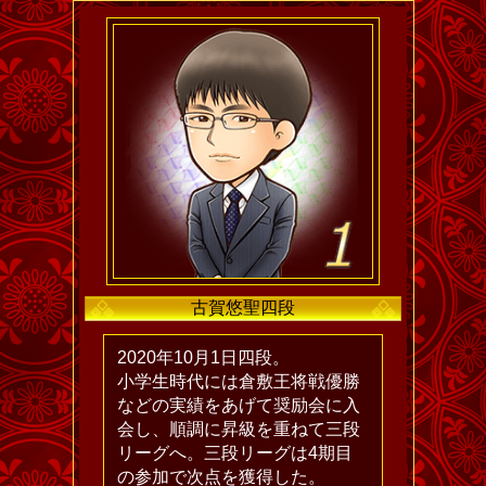
古賀悠聖四段
2020年10月1日四段。
小学生時代には倉敷王将戦優勝
などの実績をあげて奨励会に入
会し、順調に昇級を重ねて三段
リーグへ。三段リーグは4期目
の参加で次点を獲得した。