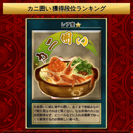
カニ囲い 獲得段位ランキング
矢倉囲いに組む途中の囲い。あくまで仮組みなの
で耐久度はそれほど高くない。なお冷凍のカニは
自然解凍せず、ビニールなどに入れ冷蔵庫でゆっ
くり解凍するのが美味しい食べ方。