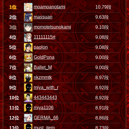
moamoanotami
1位
10.79段
massuan
2位
9.63段
momotetsunokami
3位
9.10段
11111115rt
4位
9.08段
paolon
5位
9.08段
GoldPona
6位
9.00段
Ballet_M
7位
9.00段
nkzmmtk
8位
8.97段
miya_with_r
9位
8.92段
443443443
10位
8.92段
miya1106
11位
8.91段
GERMA_66
12位
8.86段
must_item
13位
8.73段