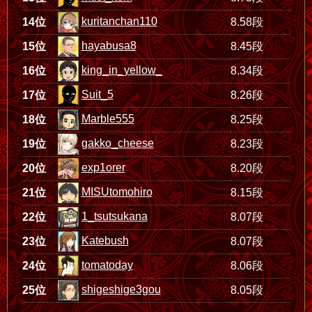
kuritanchan110
14位
8.58段
hayabusa8
15位
8.45段
king_in_yellow_
16位
8.34段
Suit_5
17位
8.26段
Marble555
18位
8.25段
gakko_cheese
19位
8.23段
exp1orer
20位
8.20段
MISUtomohiro
21位
8.15段
1_tsutsukana
22位
8.07段
Katebush
23位
8.07段
tomatoday
24位
8.06段
shigeshige3gou
25位
8.05段