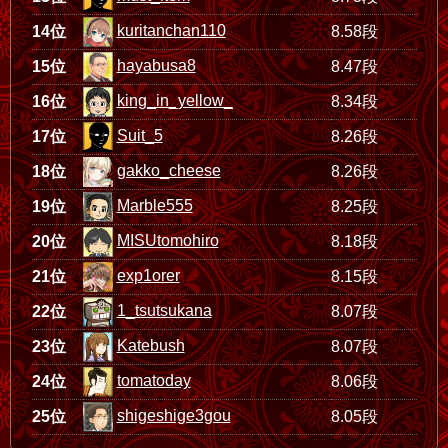
kuritanchan110
14位
8.58段
hayabusa8
15位
8.47段
king_in_yellow_
16位
8.34段
Suit_5
17位
8.26段
gakko_cheese
18位
8.26段
Marble555
19位
8.25段
MISUtomohiro
20位
8.18段
exp1orer
21位
8.15段
1_tsutsukana
22位
8.07段
Katebush
23位
8.07段
tomatoday
24位
8.06段
shigeshige3gou
25位
8.05段