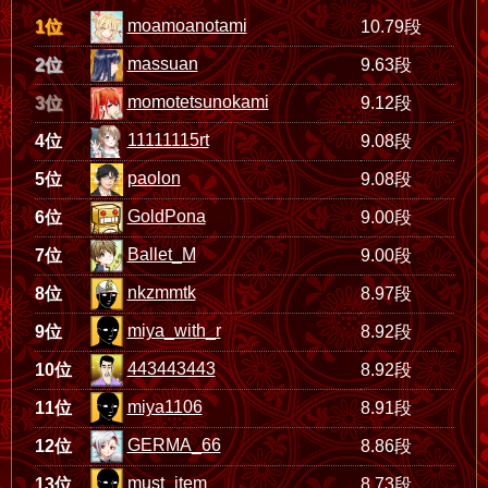
moamoanotami
1位
10.79段
massuan
2位
9.63段
momotetsunokami
3位
9.12段
11111115rt
4位
9.08段
paolon
5位
9.08段
GoldPona
6位
9.00段
Ballet_M
7位
9.00段
nkzmmtk
8位
8.97段
miya_with_r
9位
8.92段
443443443
10位
8.92段
miya1106
11位
8.91段
GERMA_66
12位
8.86段
must_item
13位
8.73段