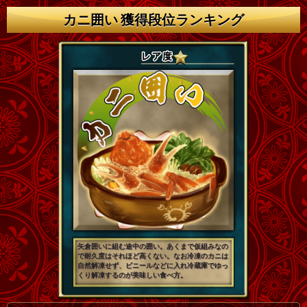
カニ囲い 獲得段位ランキング
矢倉囲いに組む途中の囲い。あくまで仮組みなの
で耐久度はそれほど高くない。なお冷凍のカニは
自然解凍せず、ビニールなどに入れ冷蔵庫でゆっ
くり解凍するのが美味しい食べ方。