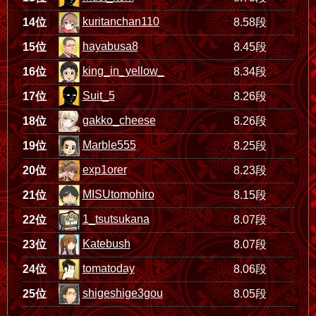
kuritanchan110
14位
8.58段
hayabusa8
15位
8.45段
king_in_yellow_
16位
8.34段
Suit_5
17位
8.26段
gakko_cheese
18位
8.26段
Marble555
19位
8.25段
exp1orer
20位
8.23段
MISUtomohiro
21位
8.15段
1_tsutsukana
22位
8.07段
Katebush
23位
8.07段
tomatoday
24位
8.06段
shigeshige3gou
25位
8.05段