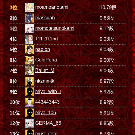
moamoanotami
1位
10.79段
massuan
2位
9.63段
momotetsunokami
3位
9.12段
11111115rt
4位
9.08段
paolon
5位
9.08段
GoldPona
6位
9.00段
Ballet_M
7位
9.00段
nkzmmtk
8位
8.97段
miya_with_r
9位
8.92段
443443443
10位
8.92段
miya1106
11位
8.91段
GERMA_66
12位
8.86段
must_item
13位
8.73段