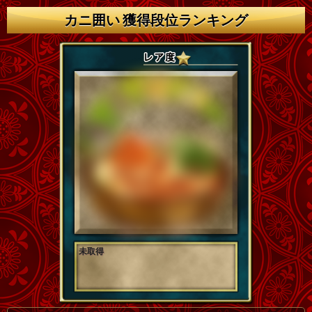
カニ囲い 獲得段位ランキング
未取得