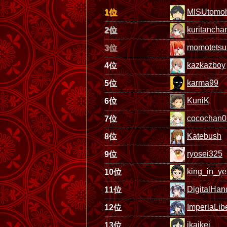
MISUtomoh
1位
kuritancha
2位
momotetsu
3位
kazkazboy
4位
karma99
5位
KuniK
6位
cocochan0
7位
Katebush
8位
ryosei325
9位
king_in_ye
10位
DigitalHan
11位
ImperiaLib
12位
ikaikei
13位