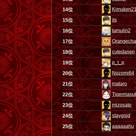
Kimuken2
14位
its
15位
tamulin2
16位
Orangech
17位
cutedanen
18位
p_t_p
19位
Nozomi64
20位
mataro
21位
Tigermasu
22位
mizosato
23位
staygojd
24位
aaaaaahu
25位