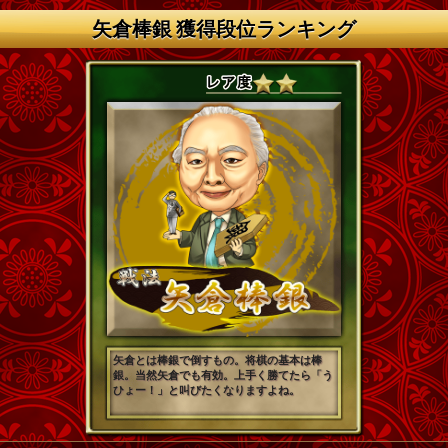
矢倉棒銀 獲得段位ランキング
矢倉とは棒銀で倒すもの。将棋の基本は棒
銀。当然矢倉でも有効。上手く勝てたら「う
ひょー！」と叫びたくなりますよね。