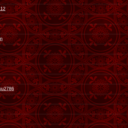
112
an
ku2786