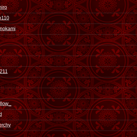
iro
n110
nokami
211
llow_
d
erchy