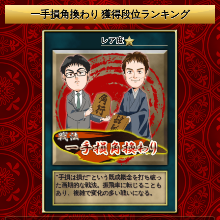
一手損角換わり 獲得段位ランキング
"手損は損だ"という既成概念を打ち破っ
た画期的な戦法。振飛車に転じることも
あり、複雑で変化の多い戦いになる。