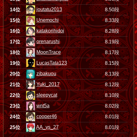
joutatu2013
14位
8.50段
Unemochi
15位
8.33段
katakorihidoi
16位
8.28段
orenarushi
17位
8.19段
MoonTrace
18位
8.17段
LucasTata123
19位
8.15段
zibakuou
20位
8.13段
Yuki_2017
21位
8.12段
sleepycat
22位
8.10段
wnt5a
23位
8.02段
cooper46
24位
8.01段
AA_vs_27
25位
8.01段