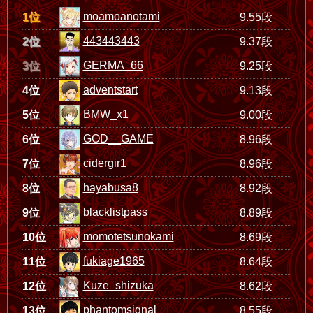
moamoanotami
1位
9.55段
443443443
2位
9.37段
GERMA_66
3位
9.25段
adventstart
4位
9.13段
BMW_x1
5位
9.00段
GOD__GAME
6位
8.96段
cidergir1
7位
8.96段
hayabusa8
8位
8.92段
blacklistpass
9位
8.89段
momotetsunokami
10位
8.69段
fukiage1965
11位
8.64段
Kuze_shizuka
12位
8.62段
phantomsignal
13位
8.55段