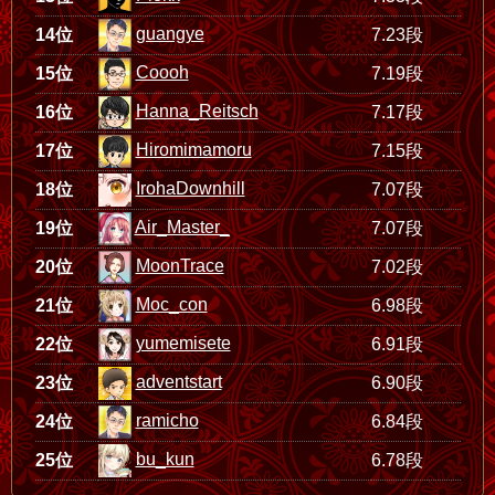
guangye
14位
7.23段
Coooh
15位
7.19段
Hanna_Reitsch
16位
7.17段
Hiromimamoru
17位
7.15段
IrohaDownhill
18位
7.07段
Air_Master_
19位
7.07段
MoonTrace
20位
7.02段
Moc_con
21位
6.98段
yumemisete
22位
6.91段
adventstart
23位
6.90段
ramicho
24位
6.84段
bu_kun
25位
6.78段