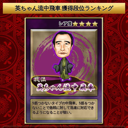
英ちゃん流中飛車 獲得段位ランキング
5筋つかないタイプの中飛車。5筋をつか
ないことで急戦に対して迅速に対応でき
るようになることが狙い。