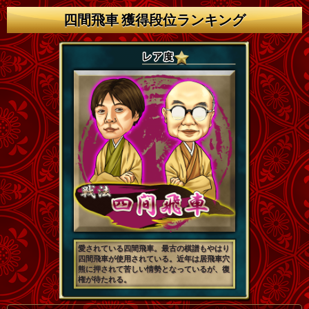
四間飛車 獲得段位ランキング
愛されている四間飛車。最古の棋譜もやはり
四間飛車が使用されている。近年は居飛車穴
熊に押されて苦しい情勢となっているが、復
権が待たれる。