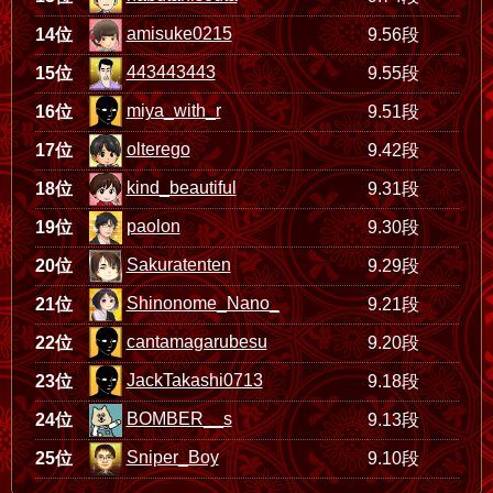
amisuke0215
14位
9.56段
443443443
15位
9.55段
miya_with_r
16位
9.51段
olterego
17位
9.42段
kind_beautiful
18位
9.31段
paolon
19位
9.30段
Sakuratenten
20位
9.29段
Shinonome_Nano_
21位
9.21段
cantamagarubesu
22位
9.20段
JackTakashi0713
23位
9.18段
BOMBER__s
24位
9.13段
Sniper_Boy
25位
9.10段