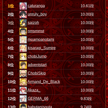
caturanga
1位
10.61段
unruly_boy
2位
10.00段
saizoh
3位
10.00段
nmsmmst
4位
10.00段
moamoanotami
5位
10.00段
kisaragi_Sumire
6位
10.00段
chobiJump
7位
10.00段
adventstart
8位
10.00段
ChobiSkip
9位
10.00段
Armand_De_Black
10位
10.00段
Akaza_
11位
10.00段
GERMA_66
12位
9.83段
habutanisouta
13位
9.74段