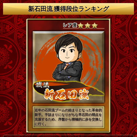
新石田流 獲得段位ランキング
近年の石田流ブームの始まりとなった革命的
新手。手詰まりになりがちな早石田の弱点を
克服するため、序盤から積極的に歩を交換し
に行く。