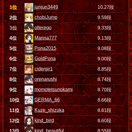
junjun3449
1位
10.27段
chobiJump
2位
9.59段
olterego
3位
9.33段
Marina777
4位
9.13段
Pona2015
5位
9.08段
GoldPona
6位
9.00段
cidergir1
7位
8.85段
orenarushi
8位
8.74段
momotetsunokami
9位
8.70段
GERMA_66
10位
8.66段
Kuze_shizuka
11位
8.61段
kind_bird
12位
8.60段
kind_beautiful
13位
8.55段