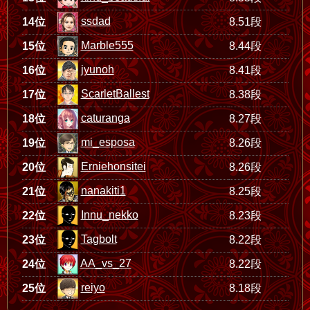
ssdad
14位
8.51段
Marble555
15位
8.44段
jyunoh
16位
8.41段
ScarletBallest
17位
8.38段
caturanga
18位
8.27段
mi_esposa
19位
8.26段
Erniehonsitei
20位
8.26段
nanakiti1
21位
8.25段
Innu_nekko
22位
8.23段
Tagbolt
23位
8.22段
AA_vs_27
24位
8.22段
reiyo
25位
8.18段