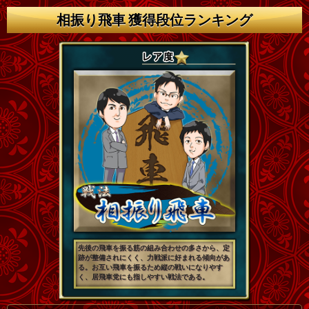
相振り飛車 獲得段位ランキング
先後の飛車を振る筋の組み合わせの多さから、定
跡が整備されにくく、力戦派に好まれる傾向があ
る。お互い飛車を振るため縦の戦いになりやす
く、居飛車党にも指しやすい戦法である。