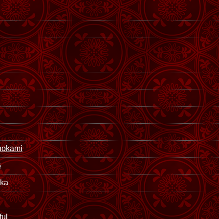
nokami
6
uka
ful