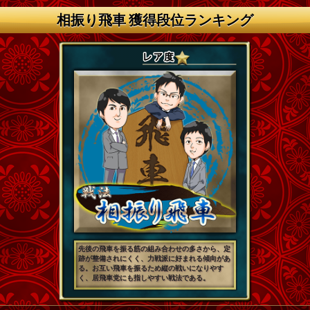
相振り飛車 獲得段位ランキング
先後の飛車を振る筋の組み合わせの多さから、定
跡が整備されにくく、力戦派に好まれる傾向があ
る。お互い飛車を振るため縦の戦いになりやす
く、居飛車党にも指しやすい戦法である。