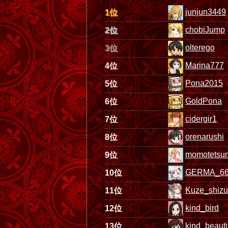
junjun3449
1位
chobiJump
2位
olterego
3位
Marina777
4位
Pona2015
5位
GoldPona
6位
cidergir1
7位
orenarushi
8位
momotetsu
9位
GERMA_6
10位
Kuze_shiz
11位
kind_bird
12位
kind_beauti
13位