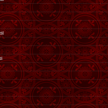
est
ei