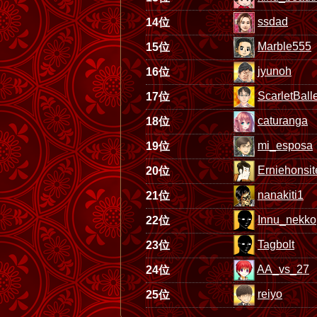
ssdad
14位
Marble555
15位
jyunoh
16位
ScarletBall
17位
caturanga
18位
mi_esposa
19位
Erniehonsit
20位
nanakiti1
21位
Innu_nekko
22位
Tagbolt
23位
AA_vs_27
24位
reiyo
25位