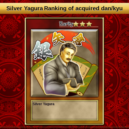
Silver Yagura Ranking of acquired dan/kyu
Silver Yagura