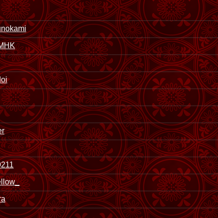
unokami
_MHK
doi
er
0211
ellow_
ra