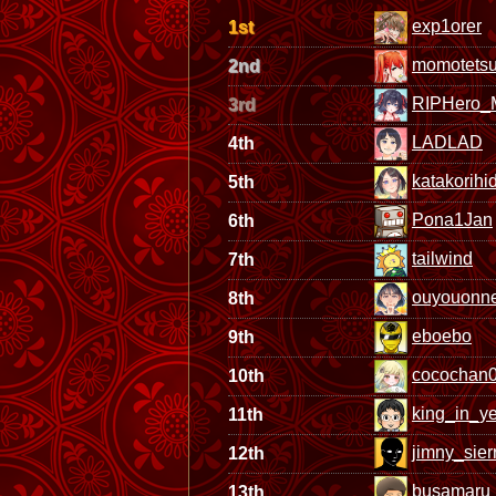
exp1orer
1st
momotets
2nd
RIPHero
3rd
LADLAD
4th
katakorihi
5th
Pona1Jan
6th
tailwind
7th
ouyouonn
8th
eboebo
9th
cocochan
10th
king_in_y
11th
jimny_sier
12th
busamaru
13th