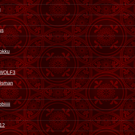
u
ss
bokku
WOLF3
nisman
iiiii
12