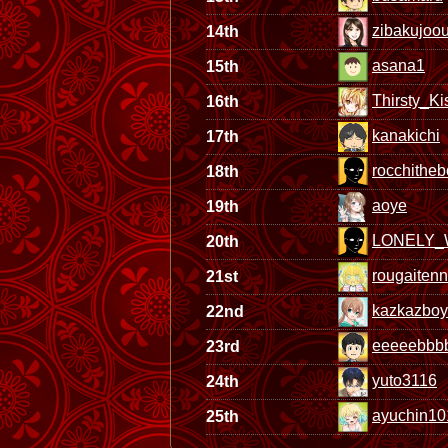
zibakujoo
14th
asana1
15th
Thirsty_Ki
16th
kanakichi
17th
rocchithe
18th
aoye
19th
LONELY_
20th
rougaiten
21st
kazkazboy
22nd
eeeeebbbbb
23rd
yuto3116
24th
ayuchin10
25th