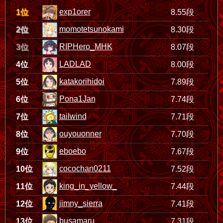
exp1orer
1位
8.55段
momotetsunokami
2位
8.30段
RIPHero_MHK
3位
8.07段
LADLAD
4位
8.00段
katakorihidoi
5位
7.89段
Pona1Jan
6位
7.74段
tailwind
7位
7.71段
ouyouonner
8位
7.70段
eboebo
9位
7.67段
cocochan0211
10位
7.52段
king_in_yellow_
11位
7.44段
jimny_sierra
12位
7.41段
busamaru
13位
7.31段