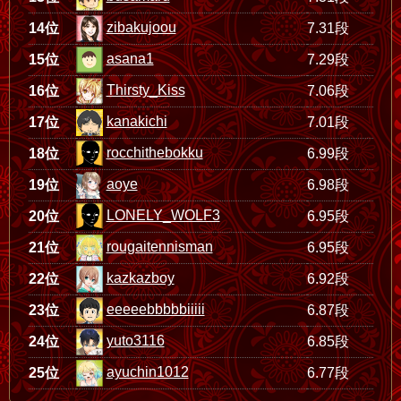
zibakujoou
14位
7.31段
asana1
15位
7.29段
Thirsty_Kiss
16位
7.06段
kanakichi
17位
7.01段
rocchithebokku
18位
6.99段
aoye
19位
6.98段
LONELY_WOLF3
20位
6.95段
rougaitennisman
21位
6.95段
kazkazboy
22位
6.92段
eeeeebbbbbiiiii
23位
6.87段
yuto3116
24位
6.85段
ayuchin1012
25位
6.77段