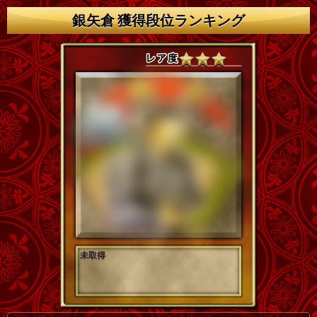
銀矢倉 獲得段位ランキング
未取得