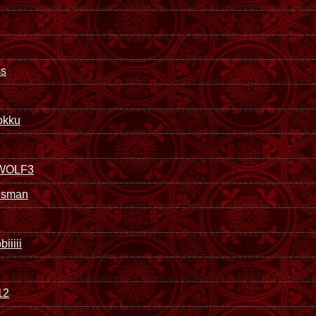
ss
okku
WOLF3
nisman
iiiii
12