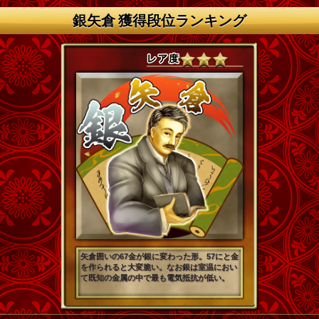
銀矢倉 獲得段位ランキング
矢倉囲いの67金が銀に変わった形。57にと金
を作られると大変脆い。なお銀は室温におい
て既知の金属の中で最も電気抵抗が低い。