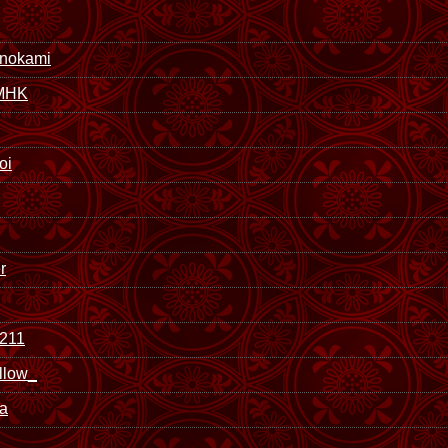
nokami
MHK
oi
r
211
llow_
ra