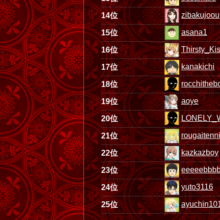
zibakujoou
14位
asana1
15位
Thirsty_Ki
16位
kanakichi
17位
rocchitheb
18位
aoye
19位
LONELY_
20位
rougaiten
21位
kazkazboy
22位
eeeeebbbbb
23位
yuto3116
24位
ayuchin10
25位