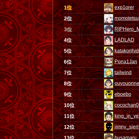
exp1orer
1位
momotetsu
2位
RIPHero_
3位
LADLAD
4位
katakorihid
5位
Pona1Jan
6位
tailwind
7位
ouyouonne
8位
eboebo
9位
cocochan0
10位
king_in_ye
11位
jimny_sier
12位
busamaru
13位