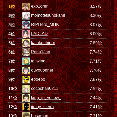
exp1orer
1位
8.57段
momotetsunokami
2位
8.30段
RIPHero_MHK
3位
8.07段
LADLAD
4位
8.00段
katakorihidoi
5位
7.89段
Pona1Jan
6位
7.74段
tailwind
7位
7.71段
ouyouonner
8位
7.70段
eboebo
9位
7.67段
cocochan0211
10位
7.52段
king_in_yellow_
11位
7.44段
jimny_sierra
12位
7.41段
busamaru
13位
7.31段