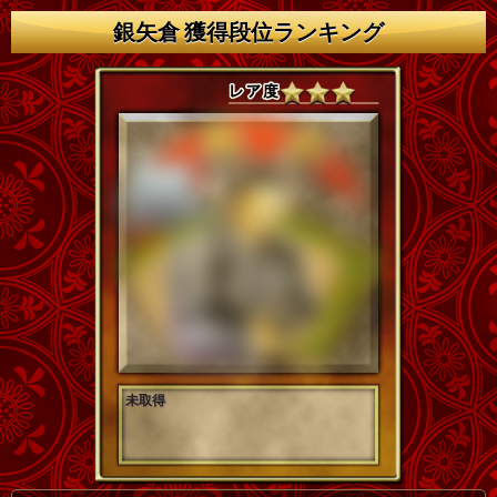
銀矢倉 獲得段位ランキング
未取得