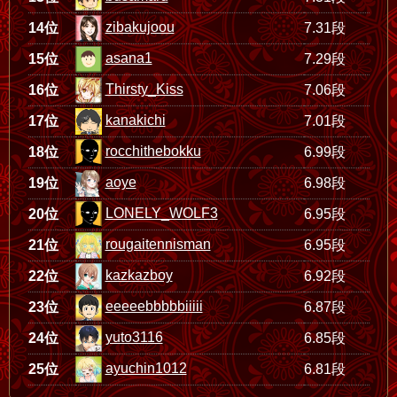
zibakujoou
14位
7.31段
asana1
15位
7.29段
Thirsty_Kiss
16位
7.06段
kanakichi
17位
7.01段
rocchithebokku
18位
6.99段
aoye
19位
6.98段
LONELY_WOLF3
20位
6.95段
rougaitennisman
21位
6.95段
kazkazboy
22位
6.92段
eeeeebbbbbiiiii
23位
6.87段
yuto3116
24位
6.85段
ayuchin1012
25位
6.81段