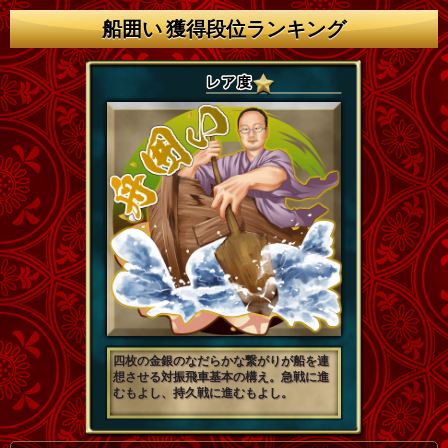
船囲い 獲得段位ランキング
四枚の金銀のなだらかな繋がりが船を連
想させる対振飛車基本の構え。急戦に進
むもよし、持久戦に進むもよし。