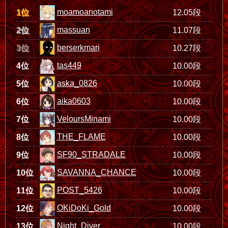
moamoanotami
1位
12.05段
massuan
2位
11.07段
berserkmari
3位
10.27段
tas449
4位
10.00段
aska_0826
5位
10.00段
aika0603
6位
10.00段
VeloursMinami
7位
10.00段
THE_FLAME
8位
10.00段
SF90_STRADALE
9位
10.00段
SAVANNA_CHANCE
10位
10.00段
POST_5426
11位
10.00段
OKiDoKi_Gold
12位
10.00段
Night_Diver
13位
10.00段