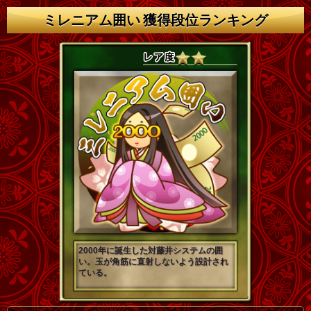
ミレニアム囲い 獲得段位ランキング
2000年に誕生した対藤井システムの囲
い。玉が角筋に直射しないよう設計され
ている。