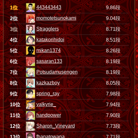
443443443
1位
9.86段
momotetsunokami
2位
9.04段
Stragglers
3位
8.71段
katakorihidoi
4位
8.51段
mikan1374
5位
8.26段
sasaran133
6位
8.19段
Potsudamusengen
7位
8.19段
kazkazboy
8位
8.05段
spring_ray
9位
7.98段
valkyrie_
10位
7.94段
handpower
11位
7.90段
Sharon_Vineyard
12位
7.73段
fhanatowana
13位
7.71段