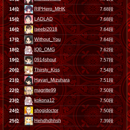
RIPHero_MHK
14位
7.68段
LADLAD
15位
7.68段
iseebi2018
16位
7.64段
Without_You
17位
7.64段
IQ0_OMG
18位
7.62段
0914shout
19位
7.57段
Thirsty_Kiss
20位
7.54段
Hayari_Mizuhara
21位
7.51段
magritte99
22位
7.50段
kokona12
23位
7.50段
shogidoctor
24位
7.50段
Hehdhdhhsh
25位
7.39段