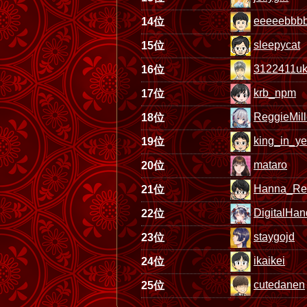
eeeeebbbbb
14位
sleepycat
15位
3122411u
16位
krb_npm
17位
ReggieMill
18位
king_in_ye
19位
mataro
20位
Hanna_Rei
21位
DigitalHan
22位
staygojd
23位
ikaikei
24位
cutedanen
25位