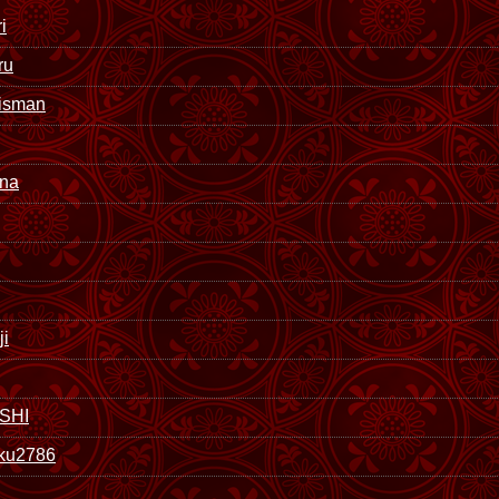
i
ru
nisman
ana
ji
SHI
ku2786