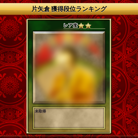
片矢倉 獲得段位ランキング
未取得