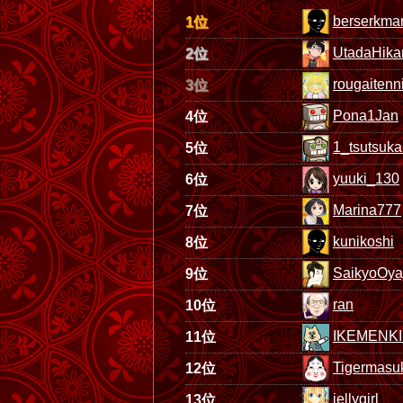
berserkmar
1位
UtadaHika
2位
rougaiten
3位
Pona1Jan
4位
1_tsutsuk
5位
yuuki_130
6位
Marina777
7位
kunikoshi
8位
SaikyoOya
9位
ran
10位
IKEMENKI
11位
Tigermasu
12位
jellygirl
13位