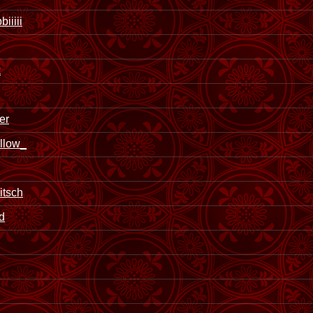
iiiii
k
er
llow_
tsch
d