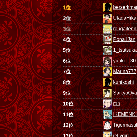
berserkmar
1位
UtadaHika
2位
rougaiten
3位
Pona1Jan
4位
1_tsutsuk
5位
yuuki_130
6位
Marina777
7位
kunikoshi
8位
SaikyoOya
9位
ran
10位
IKEMENKI
11位
Tigermasu
12位
jellygirl
13位