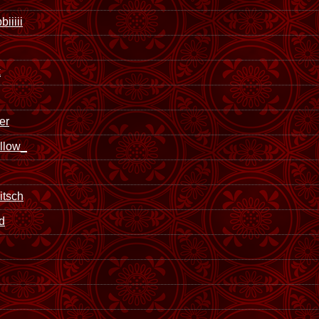
iiiii
k
er
llow_
tsch
d