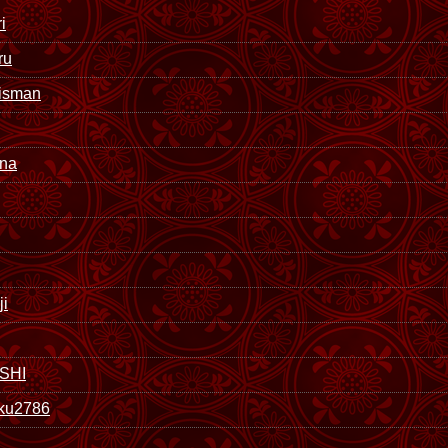
i
ru
nisman
ana
ji
SHI
ku2786