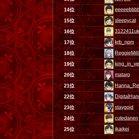
eeeeebbbbb
14位
sleepycat
15位
3122411u
16位
krb_npm
17位
ReggieMill
18位
king_in_ye
19位
mataro
20位
Hanna_Rei
21位
DigitalHan
22位
staygojd
23位
cutedanen
24位
ikaikei
25位