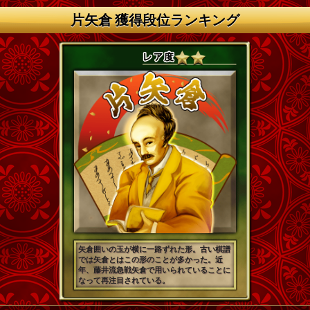
片矢倉 獲得段位ランキング
矢倉囲いの玉が横に一路ずれた形。古い棋譜
では矢倉とはこの形のことが多かった。近
年、藤井流急戦矢倉で用いられていることに
なって再注目されている。