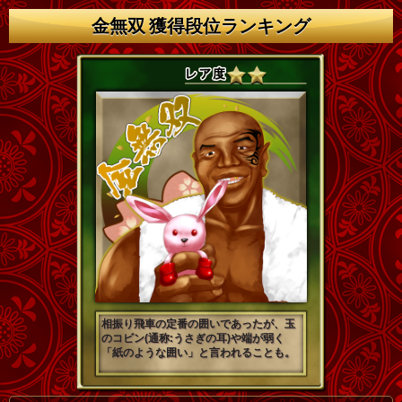
金無双 獲得段位ランキング
相振り飛車の定番の囲いであったが、玉
のコビン(通称:うさぎの耳)や端が弱く
「紙のような囲い」と言われることも。