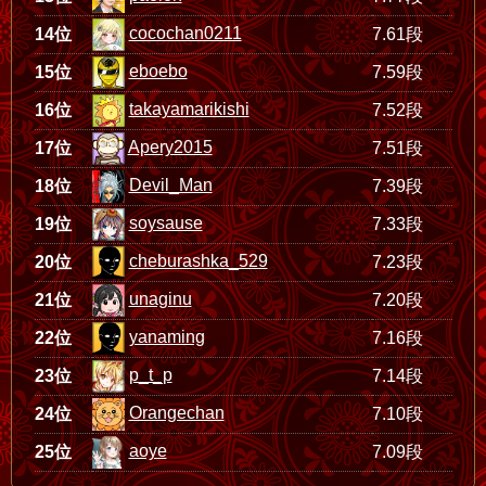
cocochan0211
14位
7.61段
eboebo
15位
7.59段
takayamarikishi
16位
7.52段
Apery2015
17位
7.51段
Devil_Man
18位
7.39段
soysause
19位
7.33段
cheburashka_529
20位
7.23段
unaginu
21位
7.20段
yanaming
22位
7.16段
p_t_p
23位
7.14段
Orangechan
24位
7.10段
aoye
25位
7.09段