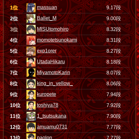
massuan
1位
9.17段
Ballet_M
2位
9.00段
MISUtomohiro
3位
8.32段
momotetsunokami
4位
8.31段
exp1orer
5位
8.27段
UtadaHikaru
6位
8.18段
MiyamotoKarin
7位
8.07段
king_in_yellow_
8位
8.06段
kuropete
9位
7.94段
toshiya78
10位
7.92段
1_tsutsukana
11位
7.90段
amuamu0731
12位
7.77段
paolon
13位
7.77段