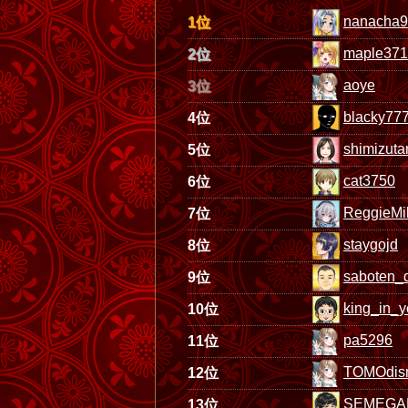
nanacha
1位
maple37
2位
aoye
3位
blacky77
4位
shimizutan
5位
cat3750
6位
ReggieMil
7位
staygojd
8位
saboten_
9位
king_in_y
10位
pa5296
11位
TOMOdis
12位
SEMEGA
13位