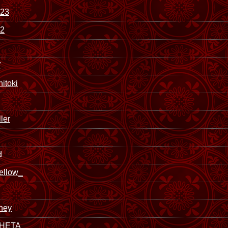
923
12
7
itoki
ler
d
ellow_
ney
HETA