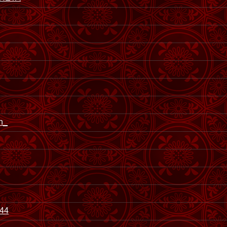
h_
244