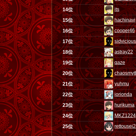
its
14位
hachinavi
15位
cooper46
16位
sidvicious
17位
astray22
18位
qaze
19位
chaosmyt
20位
yuhmu
21位
iorionda
22位
hurikuma
23位
MKZ1224
24位
rettousei
25位