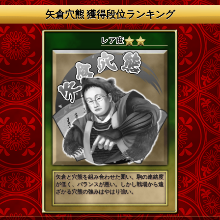
矢倉穴熊 獲得段位ランキング
矢倉と穴熊を組み合わせた囲い。駒の連結度
が低く、バランスが悪い。しかし戦場から遠
ざかる穴熊の強みはやはり強い。