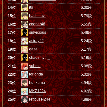
its
14位
6.00段
hachinavi
15位
5.79段
cooper46
16位
5.55段
sidvicious
17位
5.49段
astray22
18位
5.24段
qaze
19位
5.17段
chaosmyth_
20位
5.16段
yuhmu
21位
5.08段
iorionda
22位
5.02段
hurikuma
23位
4.94段
MKZ1224
24位
4.92段
rettousei244
25位
4.88段