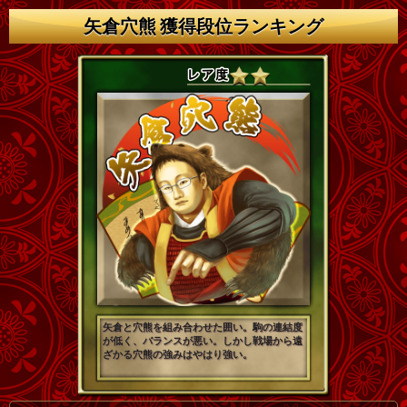
矢倉穴熊 獲得段位ランキング
矢倉と穴熊を組み合わせた囲い。駒の連結度
が低く、バランスが悪い。しかし戦場から遠
ざかる穴熊の強みはやはり強い。