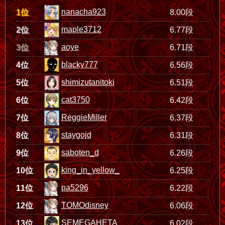
nanacha923
1位
8.00段
maple3712
2位
6.77段
aoye
3位
6.71段
blacky777
4位
6.56段
shimizutanitoki
5位
6.51段
cat3750
6位
6.42段
ReggieMiller
7位
6.37段
staygojd
8位
6.31段
saboten_d
9位
6.26段
king_in_yellow_
10位
6.25段
pa5296
11位
6.22段
TOMOdisney
12位
6.06段
SEMEGAHETA
13位
6.02段