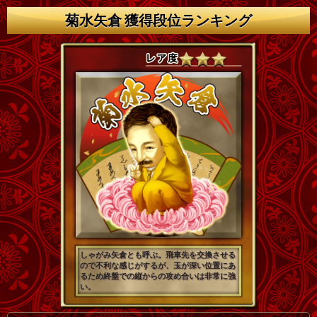
菊水矢倉 獲得段位ランキング
しゃがみ矢倉とも呼ぶ。飛車先を交換させる
ので不利な感じがするが、玉が深い位置にあ
るため終盤での縦からの攻め合いは非常に強
い。