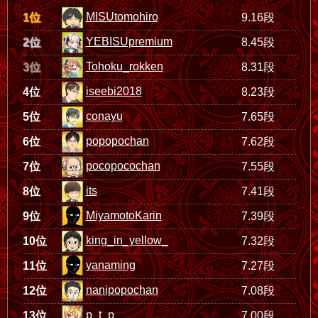
MISUtomohiro
1位
9.16段
YEBISUpremium
2位
8.45段
Tohoku_rokken
3位
8.31段
iseebi2018
4位
8.23段
conayu
5位
7.65段
popopochan
6位
7.62段
pocopocochan
7位
7.55段
its
8位
7.41段
MiyamotoKarin
9位
7.39段
king_in_yellow_
10位
7.32段
yanaming
11位
7.27段
nanipopochan
12位
7.08段
p_t_p
13位
7.00段