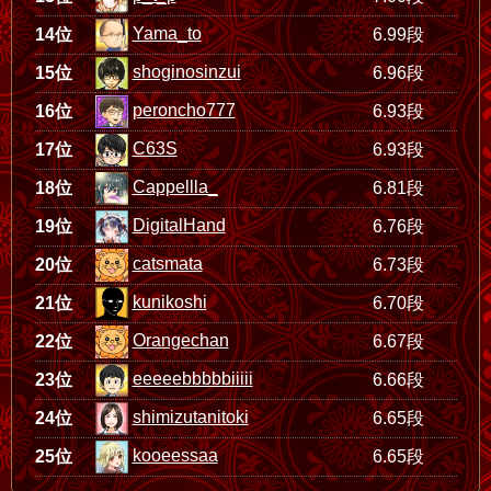
Yama_to
14位
6.99段
shoginosinzui
15位
6.96段
peroncho777
16位
6.93段
C63S
17位
6.93段
Cappellla_
18位
6.81段
DigitalHand
19位
6.76段
catsmata
20位
6.73段
kunikoshi
21位
6.70段
Orangechan
22位
6.67段
eeeeebbbbbiiiii
23位
6.66段
shimizutanitoki
24位
6.65段
kooeessaa
25位
6.65段