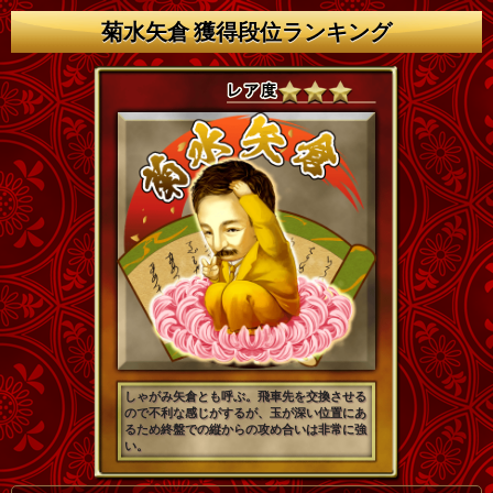
菊水矢倉 獲得段位ランキング
しゃがみ矢倉とも呼ぶ。飛車先を交換させる
ので不利な感じがするが、玉が深い位置にあ
るため終盤での縦からの攻め合いは非常に強
い。