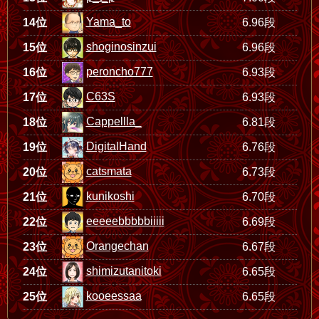
Yama_to
14位
6.96段
shoginosinzui
15位
6.96段
peroncho777
16位
6.93段
C63S
17位
6.93段
Cappellla_
18位
6.81段
DigitalHand
19位
6.76段
catsmata
20位
6.73段
kunikoshi
21位
6.70段
eeeeebbbbbiiiii
22位
6.69段
Orangechan
23位
6.67段
shimizutanitoki
24位
6.65段
kooeessaa
25位
6.65段