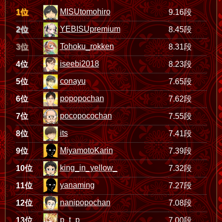
MISUtomohiro
1位
9.16段
YEBISUpremium
2位
8.45段
Tohoku_rokken
3位
8.31段
iseebi2018
4位
8.23段
conayu
5位
7.65段
popopochan
6位
7.62段
pocopocochan
7位
7.55段
its
8位
7.41段
MiyamotoKarin
9位
7.39段
king_in_yellow_
10位
7.32段
yanaming
11位
7.27段
nanipopochan
12位
7.08段
p_t_p
13位
7.00段