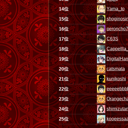
Yama_to
14位
shoginosi
15位
peroncho
16位
C63S
17位
Cappellla
18位
DigitalHa
19位
catsmata
20位
kunikoshi
21位
eeeeebbbbb
22位
Orangech
23位
shimizutan
24位
kooeessa
25位