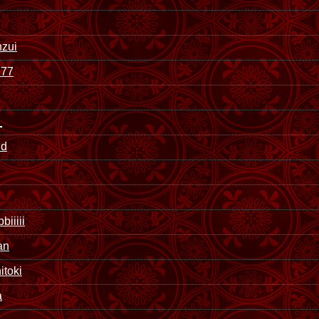
nzui
777
_
nd
iiiii
an
itoki
a