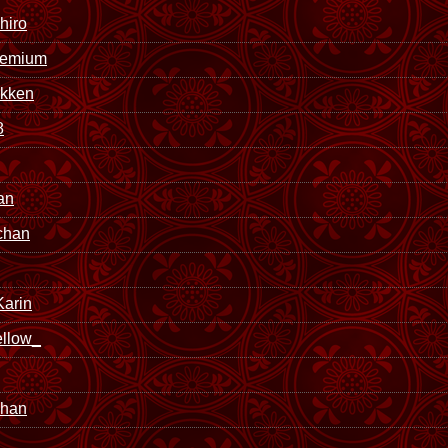
hiro
remium
okken
8
an
chan
arin
ellow_
chan