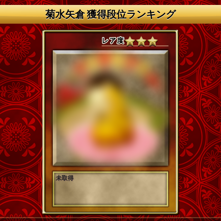
菊水矢倉 獲得段位ランキング
未取得