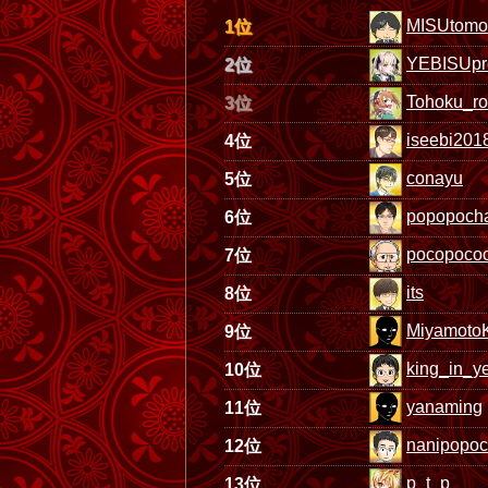
MISUtomo
1位
YEBISUp
2位
Tohoku_r
3位
iseebi201
4位
conayu
5位
popopoch
6位
pocopoco
7位
its
8位
MiyamotoK
9位
king_in_y
10位
yanaming
11位
nanipopo
12位
p_t_p
13位