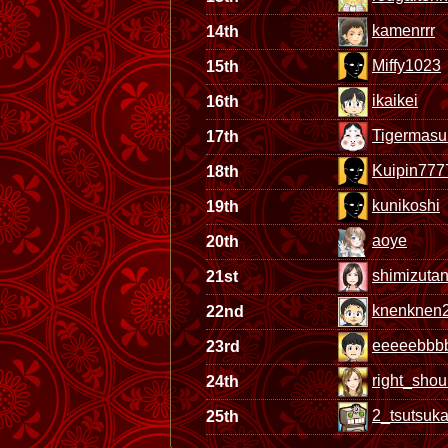
kamenrrr
14th
Miffy1023
15th
ikaikei
16th
Tigermas
17th
Kuipin777
18th
kunikoshi
19th
aoye
20th
shimizutan
21st
knenknen
22nd
eeeeebbbbb
23rd
right_shou
24th
2_tsutsuk
25th