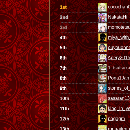
cocochan
1st
NakataHi
2nd
momotets
3rd
miya_with
4th
ouyouonn
5th
Apery201
6th
1_tsutsuk
7th
Pona1Jan
8th
stories_of_
9th
sasaran13
10th
king_in_y
11th
pagagm
12th
rougaiten
13th