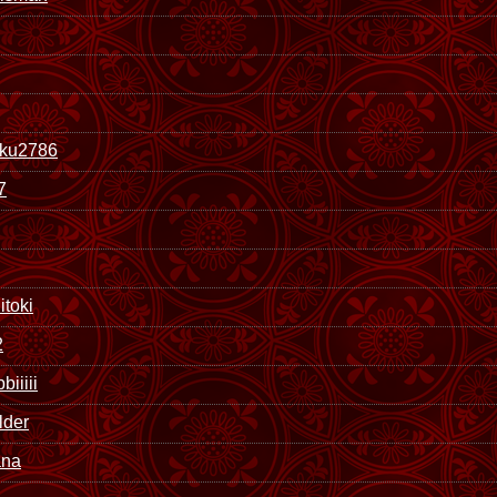
uku2786
7
itoki
2
iiiii
lder
ana