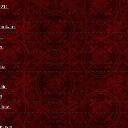
0211
unokami
_r
er
5
ana
life
3
ellow_
nisman