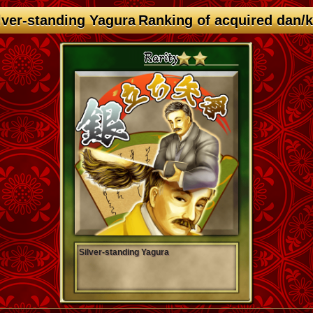
lver-standing Yagura Ranking of acquired dan/
Silver-standing Yagura