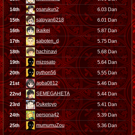
osarukun2
14th
6.03 Dan
satoyan6218
15th
6.01 Dan
ikaikei
16th
5.87 Dan
saboten_d
17th
5.75 Dan
hachinavi
18th
5.68 Dan
mizosato
19th
5.64 Dan
python56
20th
5.55 Dan
aoba0812
21st
5.46 Dan
SEMEGAHETA
22nd
5.44 Dan
Duketoyo
23rd
5.41 Dan
persona42
24th
5.39 Dan
mumumuZou
25th
5.36 Dan