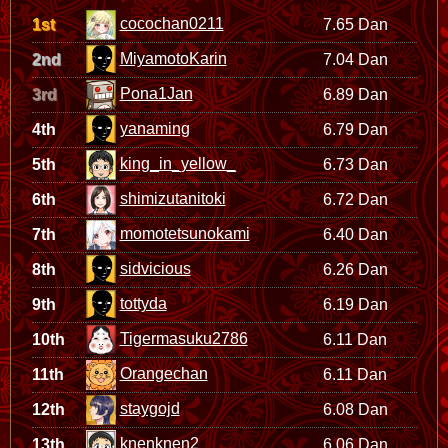
cocochan0211
1st
7.65 Dan
MiyamotoKarin
2nd
7.04 Dan
Pona1Jan
3rd
6.89 Dan
yanaming
4th
6.79 Dan
king_in_yellow_
5th
6.73 Dan
shimizutanitoki
6th
6.72 Dan
momotetsunokami
7th
6.40 Dan
sidvicious
8th
6.26 Dan
tottyda
9th
6.19 Dan
Tigermasuku2786
10th
6.11 Dan
Orangechan
11th
6.11 Dan
staygojd
12th
6.08 Dan
knenknen2
13th
6.06 Dan