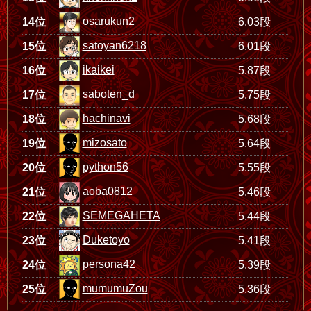
osarukun2
14位
6.03段
satoyan6218
15位
6.01段
ikaikei
16位
5.87段
saboten_d
17位
5.75段
hachinavi
18位
5.68段
mizosato
19位
5.64段
python56
20位
5.55段
aoba0812
21位
5.46段
SEMEGAHETA
22位
5.44段
Duketoyo
23位
5.41段
persona42
24位
5.39段
mumumuZou
25位
5.36段