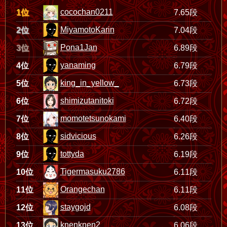
cocochan0211
1位
7.65段
MiyamotoKarin
2位
7.04段
Pona1Jan
3位
6.89段
yanaming
4位
6.79段
king_in_yellow_
5位
6.73段
shimizutanitoki
6位
6.72段
momotetsunokami
7位
6.40段
sidvicious
8位
6.26段
tottyda
9位
6.19段
Tigermasuku2786
10位
6.11段
Orangechan
11位
6.11段
staygojd
12位
6.08段
knenknen2
13位
6.06段