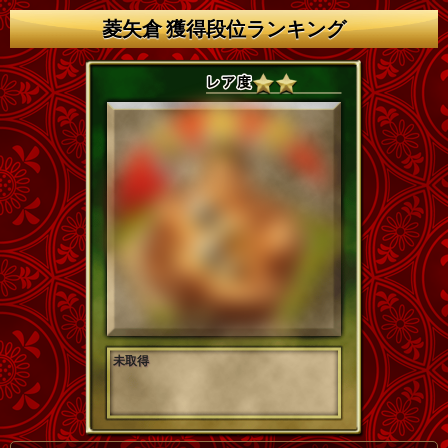
菱矢倉 獲得段位ランキング
未取得