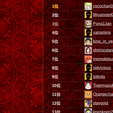
cocochan0
1位
MiyamotoK
2位
Pona1Jan
3位
yanaming
4位
king_in_ye
5位
shimizutani
6位
momotetsu
7位
sidvicious
8位
tottyda
9位
Tigermasu
10位
Orangech
11位
staygojd
12位
knenknen2
13位