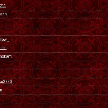
211
arin
llow_
toki
nokami
ku2786
an