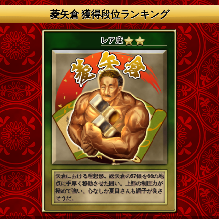
菱矢倉 獲得段位ランキング
矢倉における理想形。総矢倉の57銀を66の地
点に手厚く移動させた囲い。上部の制圧力が
極めて強い。心なしか夏目さんも調子が良さ
そうだ。