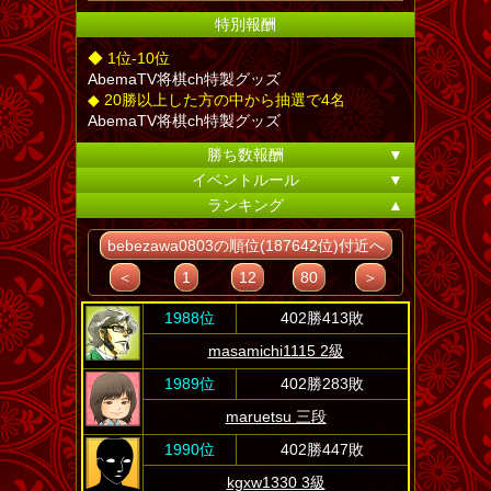
特別報酬
◆ 1位-10位
AbemaTV将棋ch特製グッズ
◆ 20勝以上した方の中から抽選で4名
AbemaTV将棋ch特製グッズ
勝ち数報酬
▼
イベントルール
▼
ランキング
▲
bebezawa0803の順位(187642位)付近へ
＜
1
12
80
＞
1988位
402勝413敗
masamichi1115 2級
1989位
402勝283敗
maruetsu 三段
1990位
402勝447敗
kgxw1330 3級