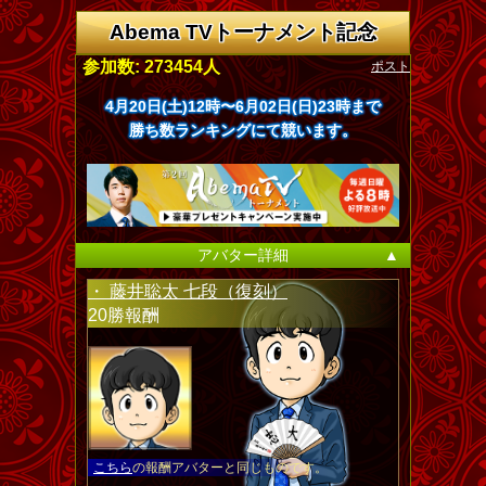
Abema TVトーナメント記念
ポスト
参加数: 273454人
4月20日(土)12時〜6月02日(日)23時まで
勝ち数ランキングにて競います。
アバター詳細
▲
・ 藤井聡太 七段（復刻）
20勝報酬
こちら
の報酬アバターと同じものです。