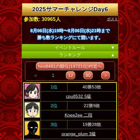
2025サマーチャレンジDay6
ポスト
参加数: 30965人
8月06日(水)19時〜8月06日(水)21時まで
勝ち数ランキングにて競います。
イベントルール
▼
ランキング
▲
hiro8481の順位(14721位)付近へ
＜
1
12
80
＞
1位
40勝53敗
cpu8532 5級
2位
22勝9敗
Knee2ee 二段
3位
19勝28敗
orange_plum 3級