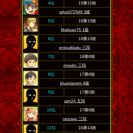
4位
19勝15敗
atlus072948 3級
5位
18勝10敗
Mattuan75 1級
6位
18勝10敗
entouikkatu 三段
7位
18勝8敗
zinedin 三段
8位
17勝8敗
blueplanets 4級
9位
17勝0敗
aim24 五段
10位
17勝8敗
nezuwo 三段
11位
16勝14敗