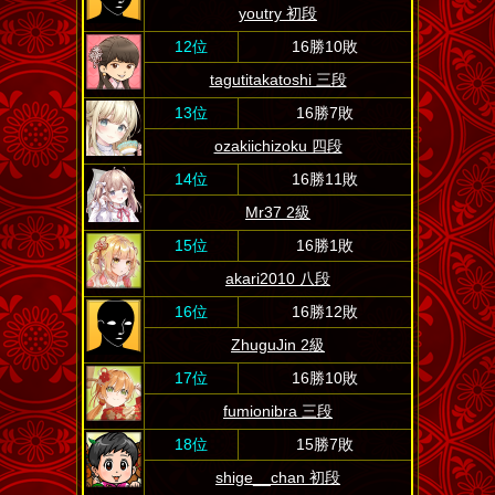
youtry 初段
12位
16勝10敗
tagutitakatoshi 三段
13位
16勝7敗
ozakiichizoku 四段
14位
16勝11敗
Mr37 2級
15位
16勝1敗
akari2010 八段
16位
16勝12敗
ZhuguJin 2級
17位
16勝10敗
fumionibra 三段
18位
15勝7敗
shige__chan 初段