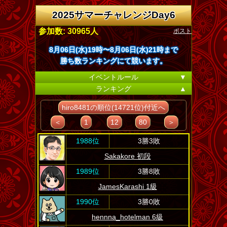
2025サマーチャレンジDay6
ポスト
参加数: 30965人
8月06日(水)19時〜8月06日(水)21時まで
勝ち数ランキングにて競います。
イベントルール
▼
ランキング
▲
hiro8481の順位(14721位)付近へ
＜
1
12
80
＞
1988位
3勝3敗
Sakakore 初段
1989位
3勝8敗
JamesKarashi 1級
1990位
3勝0敗
hennna_hotelman 6級