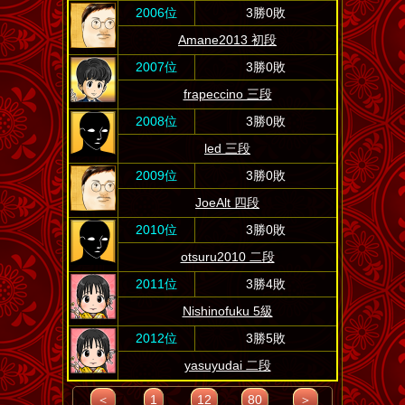
2006位
3勝0敗
Amane2013 初段
2007位
3勝0敗
frapeccino 三段
2008位
3勝0敗
led 三段
2009位
3勝0敗
JoeAlt 四段
2010位
3勝0敗
otsuru2010 二段
2011位
3勝4敗
Nishinofuku 5級
2012位
3勝5敗
yasuyudai 二段
＜
1
12
80
＞